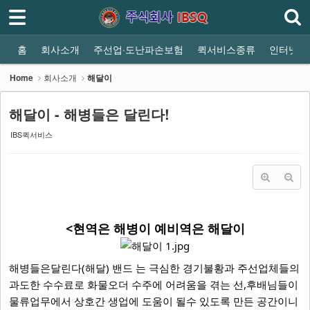
로그인
회원가입
Sketchbook5, 스케치북5
홈
홈
회사소개
주선업·도난파손보험
퀵서비스종류
인터넷접
회사소개
해달이
오토바이 퀵서비스
다마스 소화물 배송
라보 소화물배송
전
Home
회사소개
해달이
- 해달이
해달이 - 해병들은 달린다!
Sketchbook5, 스케치북5
IBS퀵서비스
주선업·도난파손보험
퀵서비스종류
인터넷접수
쿠폰
<현역은 해병이 예비역은 해달이
이용안내
해병들은달린다(해달) 밴드 는 극심한 경기불황과 주선업체들의
오시는길
과도한 수수료로 화물오더 수주에 어려움을 겪는 선,후배님들이
물류업무에서 상호간 생업에 도움이 될수 있도록 만든 공간이니