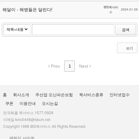
IBS퀵서비
해달이 - 해병들은 달린다!
2024.01.09
스
검색
쓰기
Prev
1
Next
홈
회사소개
주선업·도난파손보험
퀵서비스종류
인터넷접수
쿠폰
이용안내
오시는길
전국화물 퀵서비스 1577-0928
이메일 kmc0449@daum.net
Copyright 1998 IBS퀵서비스 All Rights Reserved.
패밀리 사이트