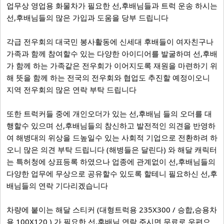
업무상 영업용 화물차가 필요한 선,후배님들과 트럭 운송 하시는
선,후배님들의 많은 가입과 도움을 당부 드립니다
각급 전우회의 대국민 봉사활동에 신세대 후배들이 여자친구나
가족과 함께 참여할수 있는 다양한 아이디어를 발굴하며 선,후배
가 함께 하는 가족같은 전우회가 이어지도록 재원을 마련하기 위
해 뜻을 함께 하는 전국의 전우회와 협업도 추진할 예정이오니
지역 전우회의 많은 연락 부탁 드립니다
또한 트럭커들 중에 개인오더가 있는 선,후배님 들의 오더를 대
행할수 있으며 선,후배님들의 참신하고 발전적인 의견을 반영하
여 해병대의 위상을 드높일수 있는 사회적 기업으로 전환하려 하
오니 많은 의견 부탁 드립니다 (해병들은 달린다) 와 해달 캐릭터
는 특허청에 상표등록 하였으나 업종에 관계없이 선,후배님들의
다양한 업무에 무상으로 공유할수 있도록 할테니 필요하신 선,후
배님들의 연락 기다리겠습니다
차량에 붙이는 해달 스티커 (대형트럭용 235X300 / 승합,승용차
용 100X120 ) 가 필요한 선,후배님 연락 주시면 무료로 우편으