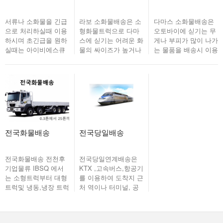
서류나 소화물을 긴급
라보 소화물배송은 소
다마스 소화물배송은
으로 처리하실때 이용
형화물트럭으로 다마
오토바이에 싣기는 무
하시며 초긴급을 원하
스에 싣기는 어려운 화
게나 부피가 많이 나가
실때는 아이비에스큐
물의 싸이즈가 높거나
는 물품을 배송시 이용
고객센터 1577-0928
길이가 긴 화물 운반시
가능합니다. 적재함 싸
로 문의 바랍니다.
용이합니다. 적재함싸
이즈 1260x1750x1250
이즈
전국화물 · 퀵서비...
1330x1940x290...
전국화물배송
전국당일배송
전국화물배송 전천후
전국당일연계배송은
기업물류 IBSQ 에서
KTX ,고속버스,항공기
는 소형트럭부터 대형
를 이용하여 도착지 근
트럭및 냉동,냉장 트럭
처 역이나 터미널, 공
까지 전국 어디든지 배
항으로 보낸후 해당지
송이 가능합니다. 필요
역 퀵서비스와 연계하
시 고객센터 1577-
여 받으시는 분에게