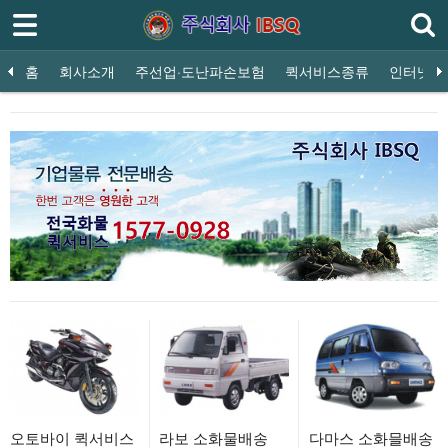
로그인
회원가입
홈
홈
회사소개
주선업·도난파손보험
퀵서비스종류
인터넷접
회사소개
해달이
오토바이 퀵서비스
다마스 소화물 배송
라보 소화물배송
전
주선업·도난파손보험
퀵서비스종류
인터넷접수
쿠폰
이용안내
오시는길
오토바이 퀵서비스
라보 소화물배송
다마스 소화믈배송