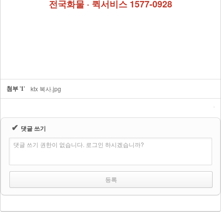
전국화물 · 퀵서비스 1577-0928
쿠폰
이용안내
오시는길
첨부
'
'
ktx 복사.jpg
1
✔
댓글 쓰기
댓글 쓰기 권한이 없습니다. 로그인 하시겠습니까?