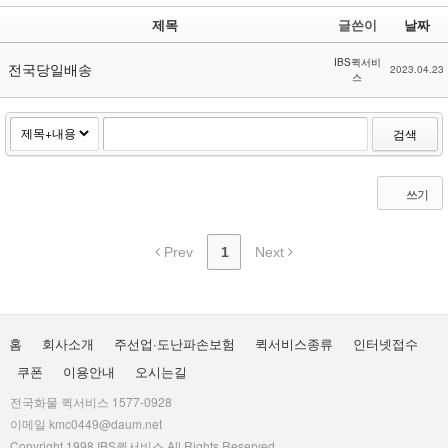
제목
글쓴이
날짜
IBS퀵서비
전국당일배송
2023.04.23
스
검색
쓰기
Prev
1
Next
홈
회사소개
주선업·도난파손보험
퀵서비스종류
인터넷접수
쿠폰
이용안내
오시는길
전국화물 퀵서비스 1577-0928
이메일 kmc0449@daum.net
Copyright 1998 IBS퀵서비스 All Rights Reserved.