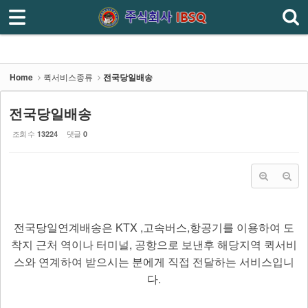
로그인
회원가입
홈
회사소개
Home
퀵서비스종류
전국당일배송
주선업·도난파손보험
전국당일배송
퀵서비스종류
조회 수
댓글
13224
0
- 오토바이 퀵서비스
- 다마스 소화물 배송
- 라보 소화물배송
전국당일연계배송은
KTX ,고속버스,항공기를 이용하여 도
- 전국당일배송
착지 근처 역이나 터미널, 공항으로 보낸후 해당지역 퀵서비
스와 연계하여 받으시는 분에게 직접 전달하는 서비스입니
- 전국화물배송
다.
인터넷접수